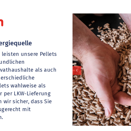
n
ergiequelle
leisten unsere Pellets
eundlichen
ivathaushalte als auch
erschiedliche
lets wahlweise als
r per LKW-Lieferung
n wir sicher, dass Sie
fsgerecht mit
n.